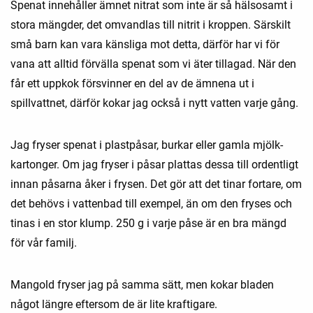
Spenat innehåller ämnet nitrat som inte är så hälsosamt i
stora mängder, det omvandlas till nitrit i kroppen. Särskilt
små barn kan vara känsliga mot detta, därför har vi för
vana att alltid förvälla spenat som vi äter tillagad. När den
får ett uppkok försvinner en del av de ämnena ut i
spillvattnet, därför kokar jag också i nytt vatten varje gång.
Jag fryser spenat i plastpåsar, burkar eller gamla mjölk-
kartonger. Om jag fryser i påsar plattas dessa till ordentligt
innan påsarna åker i frysen. Det gör att det tinar fortare, om
det behövs i vattenbad till exempel, än om den fryses och
tinas i en stor klump. 250 g i varje påse är en bra mängd
för vår familj.
Mangold fryser jag på samma sätt, men kokar bladen
något längre eftersom de är lite kraftigare.