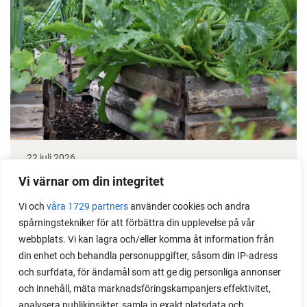
22 juli 2026
Odla stora växter på liten plats
Vi värnar om din integritet
Vi och
våra 1729 partners
använder cookies och andra
Med det här smarta knepet kan du odla också stora
spårningstekniker för att förbättra din upplevelse på vår
växter i en pallkrage tillsammans med andra växter.
webbplats. Vi kan lagra och/eller komma åt information från
Perfekt om du vill odla mycket i på liten yta.
din enhet och behandla personuppgifter, såsom din IP-adress
och surfdata, för ändamål som att ge dig personliga annonser
och innehåll, mäta marknadsföringskampanjers effektivitet,
analysera publikinsikter, samla in exakt platsdata och