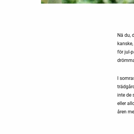
Nä du, d
kanske, 
för jul
drömma 
I somra
trädgård
inte de
eller al
åren me