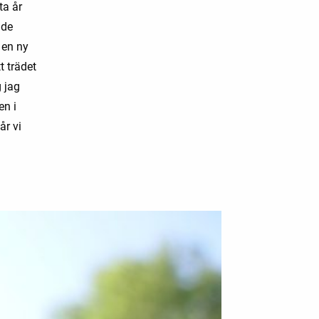
ta år
nde
 en ny
t trädet
 jag
en i
år vi