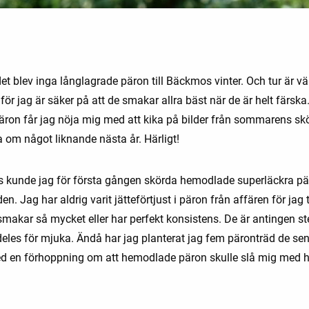
et blev inga långlagrade päron till Bäckmos vinter. Och tur är vä
för jag är säker på att de smakar allra bäst när de är helt färska. 
-päron får jag nöja mig med att kika på bilder från sommarens sk
om något liknande nästa år. Härligt!
s kunde jag för första gången skörda hemodlade superläckra pä
en. Jag har aldrig varit jätteförtjust i päron från affären för jag 
 smakar så mycket eller har perfekt konsistens. De är antingen s
ldeles för mjuka. Ändå har jag planterat jag fem päronträd de se
d en förhoppning om att hemodlade päron skulle slå mig med 