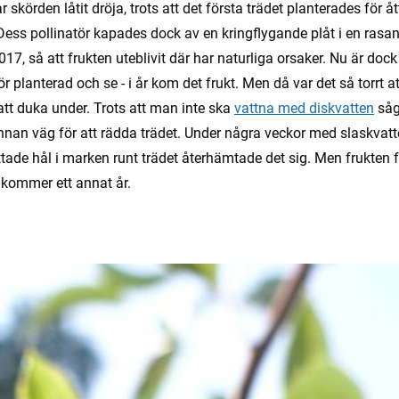
 skörden låtit dröja, trots att det första trädet planterades för åt
Dess pollinatör kapades dock av en kringflygande plåt i en rasa
17, så att frukten uteblivit där har naturliga orsaker. Nu är dock
ör planterad och se - i år kom det frukt. Men då var det så torrt at
att duka under. Trots att man inte ska
vattna med diskvatten
såg
nnan väg för att rädda trädet. Under några veckor med slaskvatt
tade hål i marken runt trädet återhämtade det sig. Men frukten f
kommer ett annat år.