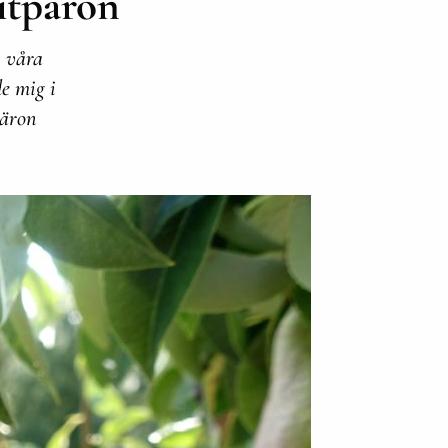
itpäron
v våra
e mig i
päron