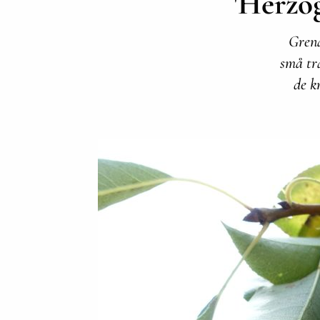
'Herzo
Grena
små trä
de k