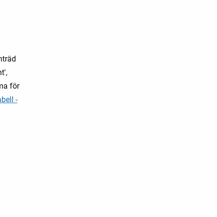
nträd
t',
ema för
bell -