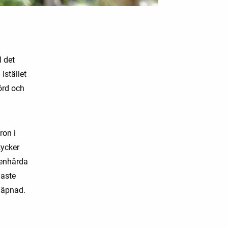
l det
Istället
örd och
ron i
tycker
tenhårda
naste
häpnad.