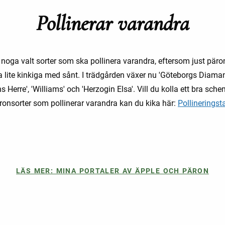
Pollinerar varandra
 noga valt sorter som ska pollinera varandra, eftersom just päro
a lite kinkiga med sånt. I trädgården växer nu 'Göteborgs Diaman
s Herre', 'Williams' och 'Herzogin Elsa'. Vill du kolla ett bra sch
äronsorter som pollinerar varandra kan du kika här:
Pollineringsta
LÄS MER: MINA PORTALER AV ÄPPLE OCH PÄRON