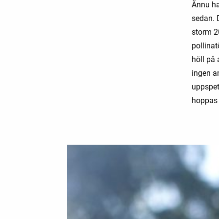
Ännu har
sedan. 
storm 20
pollinat
höll på 
ingen a
uppspet
hoppas 