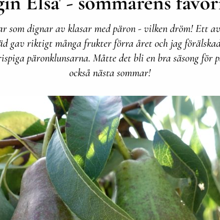
gin Elsa' - sommarens favor
r som dignar av klasar med päron - vilken dröm! Ett a
d gav riktigt många frukter förra året och jag förälskad
rispiga päronklunsarna. Måtte det bli en bra säsong för 
också nästa sommar!