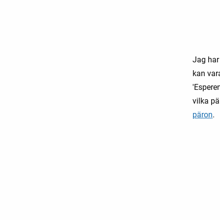
Jag har
kan var
'Esperen
vilka p
päron
.