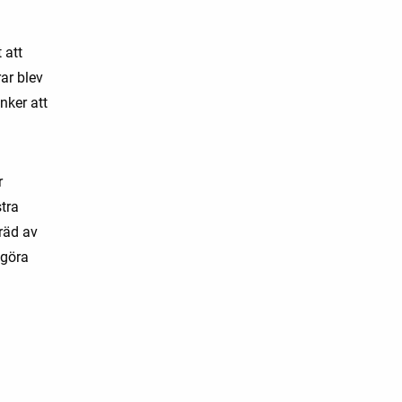
 att
ar blev
nker att
r
tra
träd av
 göra