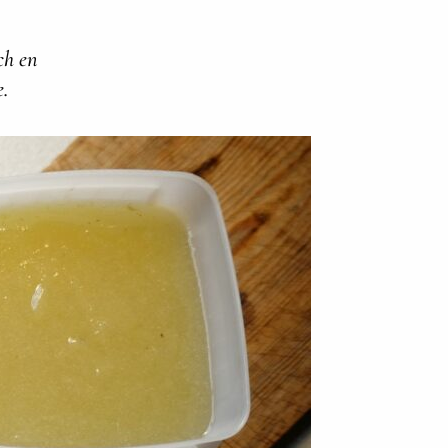
ch en
e.