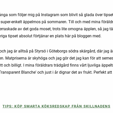
ånga som följer mig på Instagram som blivit så glada över tipset
t super-enkelt äppelmos på sommaren. Till och med mina föräldr
erraskade av det goda moset, trots lite omogna äpplen, så jag tä
riga tipset absolut förtjänar en plats här på bloggen med.
ch jag är alltså på Styrsö i Göteborgs södra skärgård, där jag ä
n. Matpriserna är skyhöga och jag gör det jag kan för att semes
t och billigt. I mina föräldrars trädgård finns vårt ljuvliga äppel
Transparent Blanche' och just i år dignar det av frukt. Perfekt att
!
TIPS: KÖP SMARTA KÖKSREDSKAP FRÅN SKILLNADENS