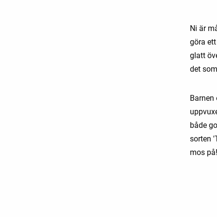
Ni är m
göra et
glatt öv
det som
Barnen o
uppvuxe
både got
sorten '
mos på