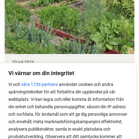
20 juli 2026
Taktik med 3 tips för att röja i odlingen
Vi värnar om din integritet
Vi och
våra 1729 partners
använder cookies och andra
Hur kan man göra för att hitta ett bra och hållbart
spårningstekniker för att förbättra din upplevelse på vår
sätt att röja upp i sin odling? Läs min taktik, som gör
webbplats. Vi kan lagra och/eller komma åt information från
det lätt att hitta motivation och sätta igång.
din enhet och behandla personuppgifter, såsom din IP-adress
och surfdata, för ändamål som att ge dig personliga annonser
och innehåll, mäta marknadsföringskampanjers effektivitet,
analysera publikinsikter, samla in exakt platsdata och
produktutveckling. Observera att ditt samtycke kommer att