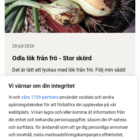
28 juli 2026
Odla lök från frö - Stor skörd
Det är lätt att lyckas med lök från frö. Följ min sådd
under säsongen och få tips om hur du sår, skolar
om, planterar och skördar egen lök.
Vi värnar om din integritet
Vi och
våra 1729 partners
använder cookies och andra
spårningstekniker för att förbättra din upplevelse på vår
webbplats. Vi kan lagra och/eller komma åt information från
din enhet och behandla personuppgifter, såsom din IP-adress
och surfdata, för ändamål som att ge dig personliga annonser
och innehåll, mäta marknadsföringskampanjers effektivitet,