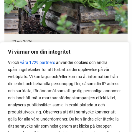
22 juli 2026
Odla stora växter på liten plats
Vi värnar om din integritet
Vi och
våra 1729 partners
använder cookies och andra
Med det här smarta knepet kan du odla också stora
spårningstekniker för att förbättra din upplevelse på vår
växter i en pallkrage tillsammans med andra växter.
webbplats. Vi kan lagra och/eller komma åt information från
Perfekt om du vill odla mycket i på liten yta.
din enhet och behandla personuppgifter, såsom din IP-adress
och surfdata, för ändamål som att ge dig personliga annonser
och innehåll, mäta marknadsföringskampanjers effektivitet,
analysera publikinsikter, samla in exakt platsdata och
produktutveckling. Observera att ditt samtycke kommer att
gälla för alla våra underdomäner. Du kan ändra eller återkalla
ditt samtycke när som helst genom att klicka på knappen