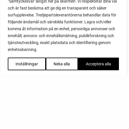
"Samtyckesval" längst ner på skärmen. Vi respekterar dina val
och är fast beslutna att ge dig en transparent och säker
surfupplevelse. Tredjepartsleverantörerna behandlar data för
följande ändamål och särskilda funktioner: Lagra och/eller
komma åt information på en enhet, personliga annonser och
innehåll, annons- och innehållsmätning, publikforskning och
tjänsteutveckling, exakt platsdata och identifiering genom
enhetsskanning.
Inställningar
Neka alla
Acceptera alla
FACEBOOK
YOUTUBE