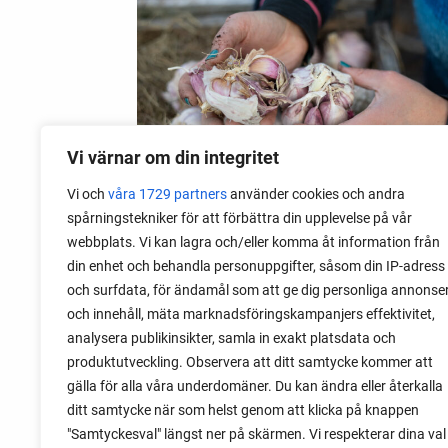
Vi värnar om din integritet
Vi och
våra 1729 partners
använder cookies och andra
spårningstekniker för att förbättra din upplevelse på vår
webbplats. Vi kan lagra och/eller komma åt information från
06 augusti 2026
din enhet och behandla personuppgifter, såsom din IP-adress
Sätta vitlök på våren i Sverige
och surfdata, för ändamål som att ge dig personliga annonse
och innehåll, mäta marknadsföringskampanjers effektivitet,
Om du har tur med vädret kan det gå fint
analysera publikinsikter, samla in exakt platsdata och
att sätta vitlök också på våren. Men
produktutveckling. Observera att ditt samtycke kommer att
tillförlitligast är att sätta vitlök på hösten
gälla för alla våra underdomäner. Du kan ändra eller återkalla
och vintern.
ditt samtycke när som helst genom att klicka på knappen
"Samtyckesval" längst ner på skärmen. Vi respekterar dina val