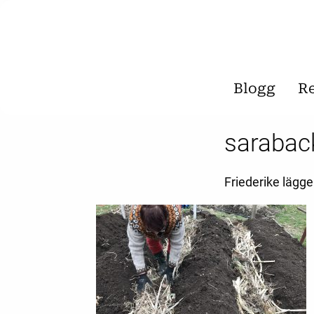
Blogg
R
sarabac
Friederike lägg