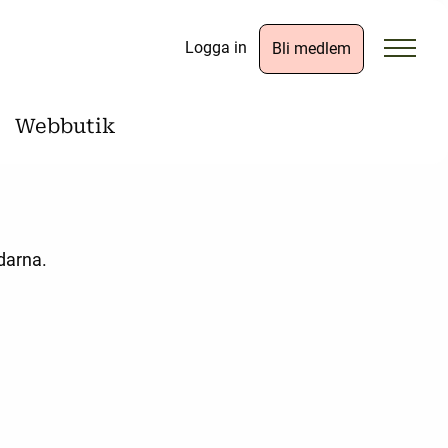
Logga in
Bli medlem
Webbutik
darna.