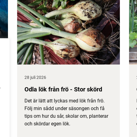
28 juli 2026
Odla lök från frö - Stor skörd
r
Det är lätt att lyckas med lök från frö.
Följ min sådd under säsongen och få
tips om hur du sår, skolar om, planterar
och skördar egen lök.