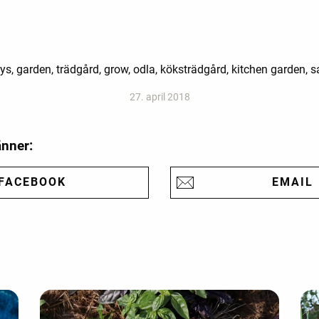
s, garden, trädgård, grow, odla, köksträdgård, kitchen garden,
27. april 2018
änner:
FACEBOOK
EMAIL