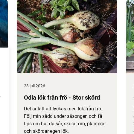
28 juli 2026
Odla lök från frö - Stor skörd
r
Det är lätt att lyckas med lök från frö.
Följ min sådd under säsongen och få
tips om hur du sår, skolar om, planterar
och skördar egen lök.