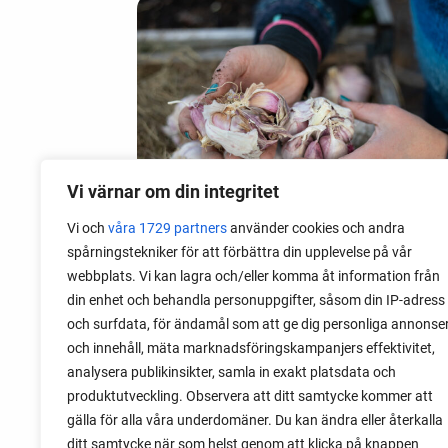
Vi värnar om din integritet
Vi och
våra 1729 partners
använder cookies och andra
spårningstekniker för att förbättra din upplevelse på vår
webbplats. Vi kan lagra och/eller komma åt information från
06 augusti 2026
din enhet och behandla personuppgifter, såsom din IP-adress
Sätta vitlök på våren i Sverige
och surfdata, för ändamål som att ge dig personliga annonse
och innehåll, mäta marknadsföringskampanjers effektivitet,
Om du har tur med vädret kan det gå fint
analysera publikinsikter, samla in exakt platsdata och
att sätta vitlök också på våren. Men
produktutveckling. Observera att ditt samtycke kommer att
tillförlitligast är att sätta vitlök på hösten
gälla för alla våra underdomäner. Du kan ändra eller återkalla
och vintern.
ditt samtycke när som helst genom att klicka på knappen