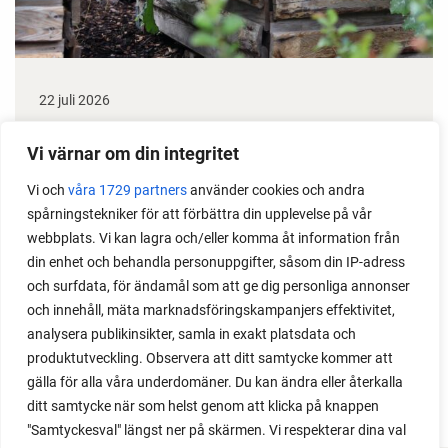
22 juli 2026
Odla stora växter på liten plats
Vi värnar om din integritet
Med det här smarta knepet kan du odla också stora
Vi och
våra 1729 partners
använder cookies och andra
växter i en pallkrage tillsammans med andra växter.
spårningstekniker för att förbättra din upplevelse på vår
Perfekt om du vill odla mycket i på liten yta.
webbplats. Vi kan lagra och/eller komma åt information från
din enhet och behandla personuppgifter, såsom din IP-adress
och surfdata, för ändamål som att ge dig personliga annonser
och innehåll, mäta marknadsföringskampanjers effektivitet,
analysera publikinsikter, samla in exakt platsdata och
produktutveckling. Observera att ditt samtycke kommer att
gälla för alla våra underdomäner. Du kan ändra eller återkalla
ditt samtycke när som helst genom att klicka på knappen
"Samtyckesval" längst ner på skärmen. Vi respekterar dina val