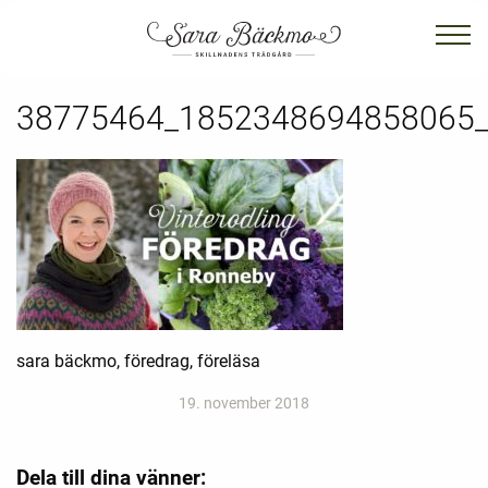
38775464_1852348694858065
sara bäckmo, föredrag, föreläsa
19. november 2018
Dela till dina vänner: