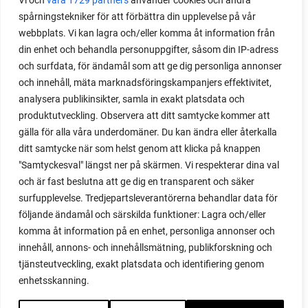
Vi och
våra 1729 partners
använder cookies och andra
spårningstekniker för att förbättra din upplevelse på vår
webbplats. Vi kan lagra och/eller komma åt information från
din enhet och behandla personuppgifter, såsom din IP-adress
och surfdata, för ändamål som att ge dig personliga annonser
och innehåll, mäta marknadsföringskampanjers effektivitet,
analysera publikinsikter, samla in exakt platsdata och
produktutveckling. Observera att ditt samtycke kommer att
gälla för alla våra underdomäner. Du kan ändra eller återkalla
ditt samtycke när som helst genom att klicka på knappen
"Samtyckesval" längst ner på skärmen. Vi respekterar dina val
och är fast beslutna att ge dig en transparent och säker
surfupplevelse. Tredjepartsleverantörerna behandlar data för
följande ändamål och särskilda funktioner: Lagra och/eller
komma åt information på en enhet, personliga annonser och
innehåll, annons- och innehållsmätning, publikforskning och
tjänsteutveckling, exakt platsdata och identifiering genom
enhetsskanning.