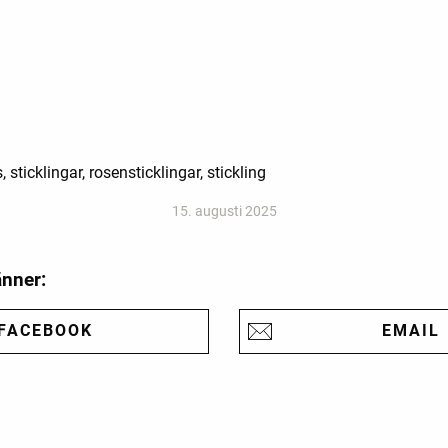
 sticklingar, rosensticklingar, stickling
15. augusti 2025
änner:
FACEBOOK
EMAIL