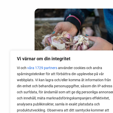
Vi värnar om din integritet
Vi och
våra 1729 partners
använder cookies och andra
spårningstekniker för att förbättra din upplevelse på vår
webbplats. Vi kan lagra och/eller komma åt information från
06 augusti 2026
din enhet och behandla personuppgifter, såsom din IP-adress
Sätta vitlök på våren i Sverige
och surfdata, för ändamål som att ge dig personliga annonse
och innehåll, mäta marknadsföringskampanjers effektivitet,
Om du har tur med vädret kan det gå fint
analysera publikinsikter, samla in exakt platsdata och
att sätta vitlök också på våren. Men
produktutveckling. Observera att ditt samtycke kommer att