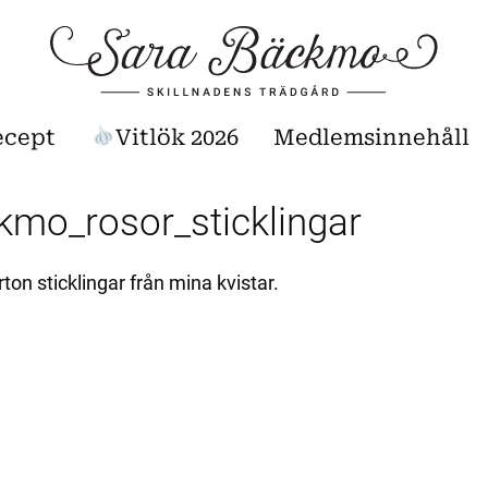
ecept
Vitlök 2026
Medlemsinnehåll
kmo_rosor_sticklingar
jorton sticklingar från mina kvistar.