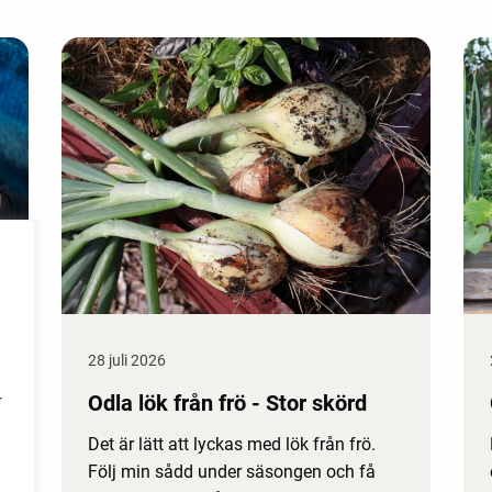
28 juli 2026
Odla lök från frö - Stor skörd
r
Det är lätt att lyckas med lök från frö.
Följ min sådd under säsongen och få