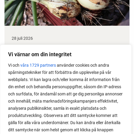
28 juli 2026
Odla lök från frö - Stor skörd
Vi värnar om din integritet
Det är lätt att lyckas med lök från frö. Följ min sådd
Vi och
våra 1729 partners
använder cookies och andra
under säsongen och få tips om hur du sår, skolar
spårningstekniker för att förbättra din upplevelse på vår
om, planterar och skördar egen lök.
webbplats. Vi kan lagra och/eller komma åt information från
din enhet och behandla personuppgifter, såsom din IP-adress
och surfdata, för ändamål som att ge dig personliga annonser
och innehåll, mäta marknadsföringskampanjers effektivitet,
analysera publikinsikter, samla in exakt platsdata och
produktutveckling. Observera att ditt samtycke kommer att
gälla för alla våra underdomäner. Du kan ändra eller återkalla
ditt samtycke när som helst genom att klicka på knappen