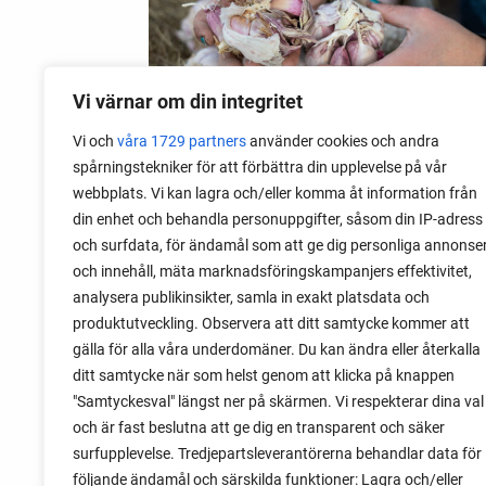
Vi värnar om din integritet
Vi och
våra 1729 partners
använder cookies och andra
spårningstekniker för att förbättra din upplevelse på vår
webbplats. Vi kan lagra och/eller komma åt information från
06 augusti 2026
din enhet och behandla personuppgifter, såsom din IP-adress
Sätta vitlök på våren i Sverige
och surfdata, för ändamål som att ge dig personliga annonse
och innehåll, mäta marknadsföringskampanjers effektivitet,
Om du har tur med vädret kan det gå fint
analysera publikinsikter, samla in exakt platsdata och
att sätta vitlök också på våren. Men
produktutveckling. Observera att ditt samtycke kommer att
tillförlitligast är att sätta vitlök på hösten
gälla för alla våra underdomäner. Du kan ändra eller återkalla
och vintern.
ditt samtycke när som helst genom att klicka på knappen
"Samtyckesval" längst ner på skärmen. Vi respekterar dina val
och är fast beslutna att ge dig en transparent och säker
surfupplevelse. Tredjepartsleverantörerna behandlar data för
följande ändamål och särskilda funktioner: Lagra och/eller