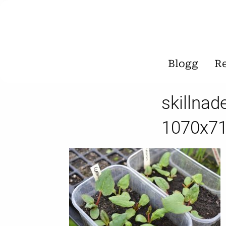
Blogg
R
skillnad
1070x71