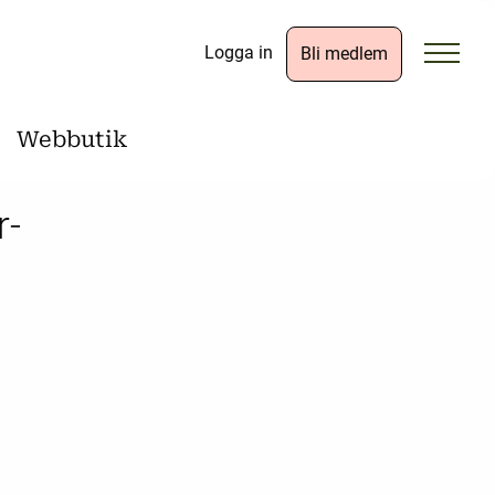
Logga in
Bli medlem
Webbutik
r-