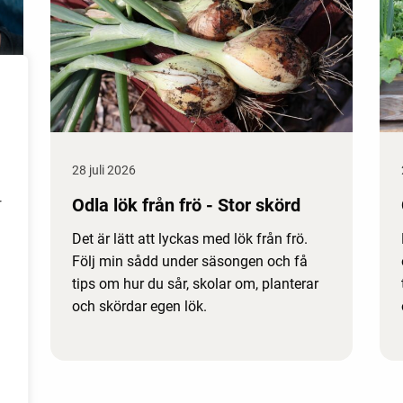
28 juli 2026
Odla lök från frö - Stor skörd
r
Det är lätt att lyckas med lök från frö.
Följ min sådd under säsongen och få
tips om hur du sår, skolar om, planterar
och skördar egen lök.