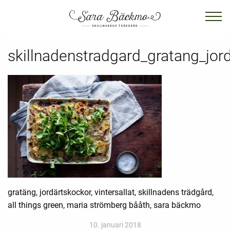
skillnadenstradgard_gratang_jor
gratäng, jordärtskockor, vintersallat, skillnadens trädgård,
all things green, maria strömberg bååth, sara bäckmo
10. januari 2018