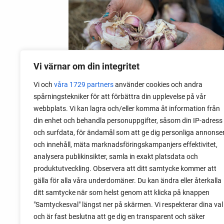
Vi värnar om din integritet
Vi och
våra 1729 partners
använder cookies och andra
spårningstekniker för att förbättra din upplevelse på vår
webbplats. Vi kan lagra och/eller komma åt information från
06 augusti 2026
din enhet och behandla personuppgifter, såsom din IP-adress
Sätta vitlök på våren i Sverige
och surfdata, för ändamål som att ge dig personliga annonse
och innehåll, mäta marknadsföringskampanjers effektivitet,
Om du har tur med vädret kan det gå fint
analysera publikinsikter, samla in exakt platsdata och
att sätta vitlök också på våren. Men
produktutveckling. Observera att ditt samtycke kommer att
tillförlitligast är att sätta vitlök på hösten
gälla för alla våra underdomäner. Du kan ändra eller återkalla
och vintern.
ditt samtycke när som helst genom att klicka på knappen
"Samtyckesval" längst ner på skärmen. Vi respekterar dina val
och är fast beslutna att ge dig en transparent och säker