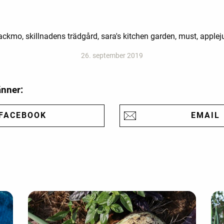
mo, skillnadens trädgård, sara's kitchen garden, must, applejui
26. september 2019
änner:
FACEBOOK
EMAIL