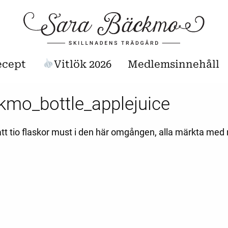
ecept
Vitlök 2026
Medlemsinnehåll
kmo_bottle_applejuice
fått tio flaskor must i den här omgången, alla märkta me