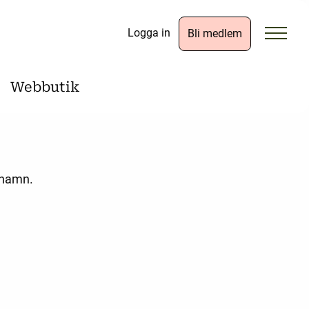
Logga in
Bli medlem
Webbutik
d namn.