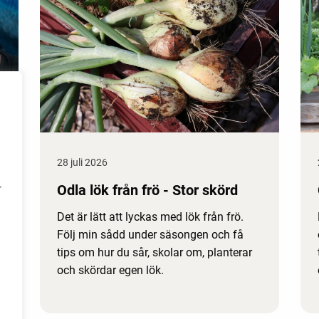
28 juli 2026
Odla lök från frö - Stor skörd
r
Det är lätt att lyckas med lök från frö.
Följ min sådd under säsongen och få
tips om hur du sår, skolar om, planterar
och skördar egen lök.