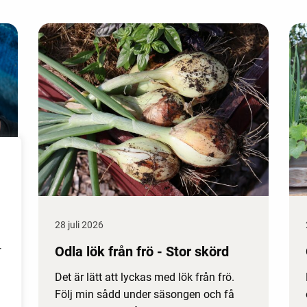
28 juli 2026
Odla lök från frö - Stor skörd
r
Det är lätt att lyckas med lök från frö.
Följ min sådd under säsongen och få