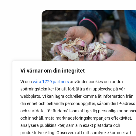
Vi värnar om din integritet
Vi och
våra 1729 partners
använder cookies och andra
spårningstekniker för att förbättra din upplevelse på vår
webbplats. Vi kan lagra och/eller komma åt information från
06 augusti 2026
din enhet och behandla personuppgifter, såsom din IP-adress
Sätta vitlök på våren i Sverige
och surfdata, för ändamål som att ge dig personliga annonse
och innehåll, mäta marknadsföringskampanjers effektivitet,
Om du har tur med vädret kan det gå fint
analysera publikinsikter, samla in exakt platsdata och
att sätta vitlök också på våren. Men
produktutveckling. Observera att ditt samtycke kommer att