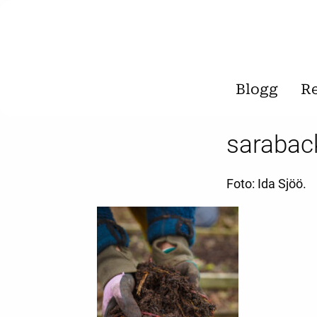
Blogg
R
saraba
Foto: Ida Sjöö.