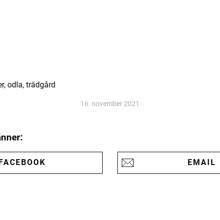
, odla, trädgård
16. november 2021
änner:
FACEBOOK
EMAIL