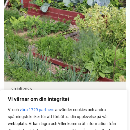
20 juli 2026
Taktik med 3 tips för att röja i odlingen
Vi värnar om din integritet
Vi och
våra 1729 partners
använder cookies och andra
Hur kan man göra för att hitta ett bra och hållbart
spårningstekniker för att förbättra din upplevelse på vår
sätt att röja upp i sin odling? Läs min taktik, som gör
webbplats. Vi kan lagra och/eller komma åt information från
det lätt att hitta motivation och sätta igång.