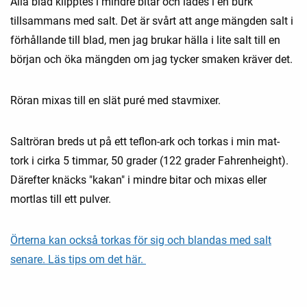
Alla blad klipptes i mindre bitar och lades i en burk
tillsammans med salt. Det är svårt att ange mängden salt i
förhållande till blad, men jag brukar hälla i lite salt till en
början och öka mängden om jag tycker smaken kräver det.
Röran mixas till en slät puré med stavmixer.
Saltröran breds ut på ett teflon-ark och torkas i min mat-
tork i cirka 5 timmar, 50 grader (122 grader Fahrenheight).
Därefter knäcks "kakan" i mindre bitar och mixas eller
mortlas till ett pulver.
Örterna kan också torkas för sig och blandas med salt
senare. Läs tips om det här.