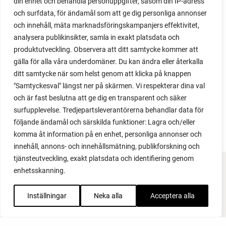
din enhet och behandla personuppgifter, såsom din IP-adress
och surfdata, för ändamål som att ge dig personliga annonser
och innehåll, mäta marknadsföringskampanjers effektivitet,
analysera publikinsikter, samla in exakt platsdata och
produktutveckling. Observera att ditt samtycke kommer att
gälla för alla våra underdomäner. Du kan ändra eller återkalla
ditt samtycke när som helst genom att klicka på knappen
"Samtyckesval" längst ner på skärmen. Vi respekterar dina val
och är fast beslutna att ge dig en transparent och säker
surfupplevelse. Tredjepartsleverantörerna behandlar data för
följande ändamål och särskilda funktioner: Lagra och/eller
komma åt information på en enhet, personliga annonser och
innehåll, annons- och innehållsmätning, publikforskning och
tjänsteutveckling, exakt platsdata och identifiering genom
enhetsskanning.
FACEBOOK
Inställningar
Neka alla
Acceptera alla
YOUTUBE
INSTAGRAM