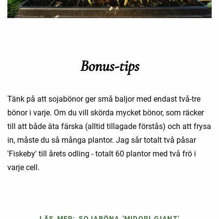
Bonus-tips
Tänk på att sojabönor ger små baljor med endast två-tre
bönor i varje. Om du vill skörda mycket bönor, som räcker
till att både äta färska (alltid tillagade förstås) och att frysa
in, måste du så många plantor. Jag sår totalt två påsar
'Fiskeby' till årets odling - totalt 60 plantor med två frö i
varje cell.
LÄS MER: SOJABÖNA 'MIDORI GIANT'