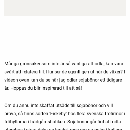
Många grönsaker som inte är så vanliga att odla, kan vara
svårt att relatera till. Hur ser de egentligen ut när de växer? I
videon ovan kan du se när jag odlar sojabönor ett tidigare
år. Hoppas du blir inspirerad till att så!
Om du ännu inte skaffat utsäde till sojabönor och vill
prova, så finns sorten 'Fiskeby' hos flera svenska fröfirmor i
fröhyllorna i trädgårdsbutiken. Sojabönor går fint att odla
utomhus i stora delar av landet, men om du odlar i kallare