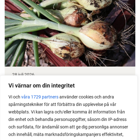
28 juli 2026
Odla lök från frö - Stor skörd
Vi värnar om din integritet
Vi och
våra 1729 partners
använder cookies och andra
Det är lätt att lyckas med lök från frö. Följ min sådd
spårningstekniker för att förbättra din upplevelse på vår
under säsongen och få tips om hur du sår, skolar
webbplats. Vi kan lagra och/eller komma åt information från
om, planterar och skördar egen lök.
din enhet och behandla personuppgifter, såsom din IP-adress
och surfdata, för ändamål som att ge dig personliga annonser
och innehåll, mäta marknadsföringskampanjers effektivitet,