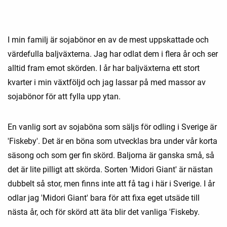
I min familj är sojabönor en av de mest uppskattade och
värdefulla baljväxterna. Jag har odlat dem i flera år och ser
alltid fram emot skörden. I år har baljväxterna ett stort
kvarter i min växtföljd och jag lassar på med massor av
sojabönor för att fylla upp ytan.
En vanlig sort av sojaböna som säljs för odling i Sverige är
'Fiskeby'. Det är en böna som utvecklas bra under vår korta
säsong och som ger fin skörd. Baljorna är ganska små, så
det är lite pilligt att skörda. Sorten 'Midori Giant' är nästan
dubbelt så stor, men finns inte att få tag i här i Sverige. I år
odlar jag 'Midori Giant' bara för att fixa eget utsäde till
nästa år, och för skörd att äta blir det vanliga 'Fiskeby.