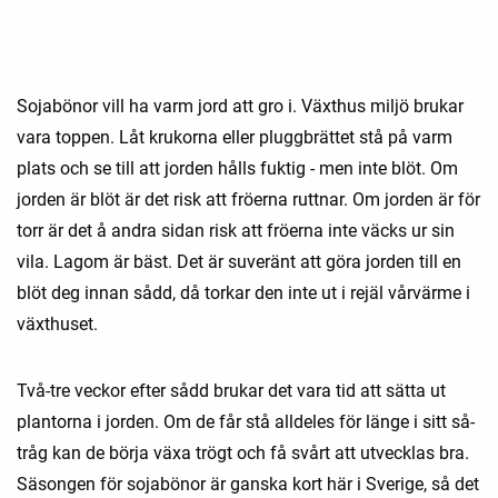
Sojabönor vill ha varm jord att gro i. Växthus miljö brukar
vara toppen. Låt krukorna eller pluggbrättet stå på varm
plats och se till att jorden hålls fuktig - men inte blöt. Om
jorden är blöt är det risk att fröerna ruttnar. Om jorden är för
torr är det å andra sidan risk att fröerna inte väcks ur sin
vila. Lagom är bäst. Det är suveränt att göra jorden till en
blöt deg innan sådd, då torkar den inte ut i rejäl vårvärme i
växthuset.
Två-tre veckor efter sådd brukar det vara tid att sätta ut
plantorna i jorden. Om de får stå alldeles för länge i sitt så-
tråg kan de börja växa trögt och få svårt att utvecklas bra.
Säsongen för sojabönor är ganska kort här i Sverige, så det