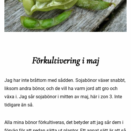
Förkultivering i maj
Jag har inte bråttom med sådden. Sojabönor växer snabbt,
liksom andra bönor, och de vill ha varm jord att gro och
växa i. Jag sår sojabönor i mitten av maj, här i zon 3. Inte
tidigare än så.
Alla mina bönor förkultiveras, det betyder att jag sår dem i
förväg för att sedan sätta ut plantor. Ett annat sätt är att så