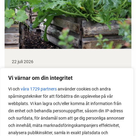
22 juli 2026
Odla stora växter på liten plats
Vi värnar om din integritet
Med det här smarta knepet kan du odla också stora
Vi och
våra 1729 partners
använder cookies och andra
växter i en pallkrage tillsammans med andra växter.
spårningstekniker för att förbättra din upplevelse på vår
Perfekt om du vill odla mycket i på liten yta.
webbplats. Vi kan lagra och/eller komma åt information från
din enhet och behandla personuppgifter, såsom din IP-adress
och surfdata, för ändamål som att ge dig personliga annonser
och innehåll, mäta marknadsföringskampanjers effektivitet,
analysera publikinsikter, samla in exakt platsdata och