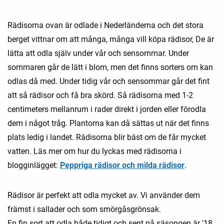
Rädisorna ovan är odlade i Nederländerna och det stora
berget vittnar om att många, många vill köpa rädisor, De är
lätta att odla själv under vår och sensommar. Under
sommaren går de lätt i blom, men det finns sorters om kan
odlas då med. Under tidig vår och sensommar går det fint
att så rädisor och få bra skörd. Så rädisorna med 1-2
centimeters mellanrum i rader direkt i jorden eller förodla
dem i något tråg. Plantorna kan då sättas ut när det finns
plats ledig i landet. Rädisorna blir bäst om de får mycket
vatten. Läs mer om hur du lyckas med rädisorna i
blogginlägget:
Peppriga rädisor och milda rädisor
.
Rädisor är perfekt att odla mycket av. Vi använder dem
främst i sallader och som smörgåsgrönsak.
En fin sort att odla både tidigt och sent på säsongen är '18