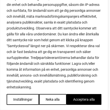
om, planterar och skördar egen lök.
din enhet och behandla personuppgifter, såsom din IP-adress
och surfdata, för ändamål som att ge dig personliga annonser
och innehåll, mäta marknadsföringskampanjers effektivitet,
analysera publikinsikter, samla in exakt platsdata och
produktutveckling. Observera att ditt samtycke kommer att
gälla för alla våra underdomäner. Du kan ändra eller återkalla
ditt samtycke när som helst genom att klicka på knappen
"Samtyckesval" längst ner på skärmen. Vi respekterar dina val
och är fast beslutna att ge dig en transparent och säker
surfupplevelse. Tredjepartsleverantörerna behandlar data för
följande ändamål och särskilda funktioner: Lagra och/eller
komma åt information på en enhet, personliga annonser och
innehåll, annons- och innehållsmätning, publikforskning och
tjänsteutveckling, exakt platsdata och identifiering genom
enhetsskanning.
Inställningar
Neka alla
Acceptera alla