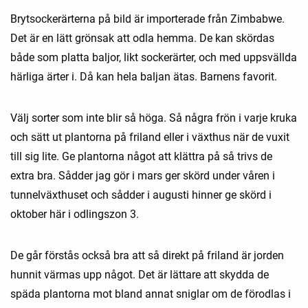
Brytsockerärterna på bild är importerade från Zimbabwe.
Det är en lätt grönsak att odla hemma. De kan skördas
både som platta baljor, likt sockerärter, och med uppsvällda
härliga ärter i. Då kan hela baljan ätas. Barnens favorit.
Välj sorter som inte blir så höga. Så några frön i varje kruka
och sätt ut plantorna på friland eller i växthus när de vuxit
till sig lite. Ge plantorna något att klättra på så trivs de
extra bra. Sådder jag gör i mars ger skörd under våren i
tunnelväxthuset och sådder i augusti hinner ge skörd i
oktober här i odlingszon 3.
De går förstås också bra att så direkt på friland är jorden
hunnit värmas upp något. Det är lättare att skydda de
späda plantorna mot bland annat sniglar om de förodlas i