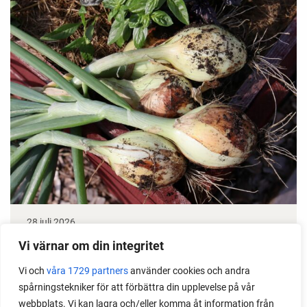
28 juli 2026
Odla lök från frö - Stor skörd
Vi värnar om din integritet
Vi och
våra 1729 partners
använder cookies och andra
Det är lätt att lyckas med lök från frö. Följ min sådd
spårningstekniker för att förbättra din upplevelse på vår
under säsongen och få tips om hur du sår, skolar
webbplats. Vi kan lagra och/eller komma åt information från