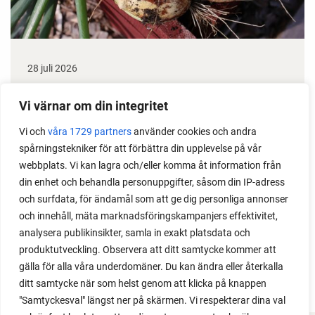
28 juli 2026
Odla lök från frö - Stor skörd
Vi värnar om din integritet
Det är lätt att lyckas med lök från frö. Följ min sådd
Vi och
våra 1729 partners
använder cookies och andra
under säsongen och få tips om hur du sår, skolar
spårningstekniker för att förbättra din upplevelse på vår
om, planterar och skördar egen lök.
webbplats. Vi kan lagra och/eller komma åt information från
din enhet och behandla personuppgifter, såsom din IP-adress
och surfdata, för ändamål som att ge dig personliga annonser
och innehåll, mäta marknadsföringskampanjers effektivitet,
analysera publikinsikter, samla in exakt platsdata och
produktutveckling. Observera att ditt samtycke kommer att
gälla för alla våra underdomäner. Du kan ändra eller återkalla
ditt samtycke när som helst genom att klicka på knappen
"Samtyckesval" längst ner på skärmen. Vi respekterar dina val