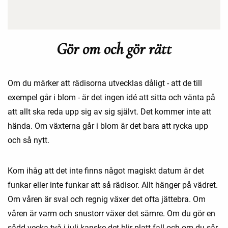
Gör om och gör rätt
Om du märker att rädisorna utvecklas dåligt - att de till
exempel går i blom - är det ingen idé att sitta och vänta på
att allt ska reda upp sig av sig självt. Det kommer inte att
hända. Om växterna går i blom är det bara att rycka upp
och så nytt.
Kom ihåg att det inte finns något magiskt datum är det
funkar eller inte funkar att så rädisor. Allt hänger på vädret.
Om våren är sval och regnig växer det ofta jättebra. Om
våren är varm och snustorr växer det sämre. Om du gör en
sådd vecka två i juli kanske det blir platt fall och om du sår