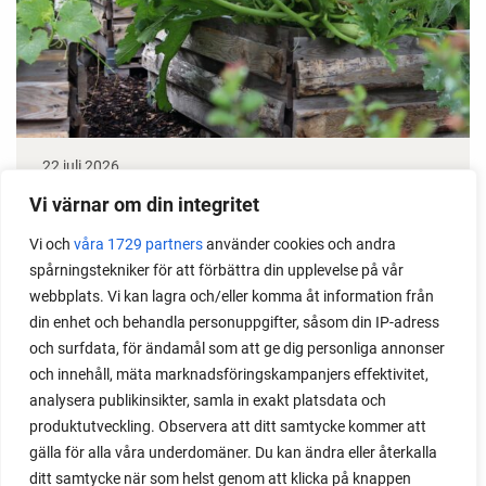
22 juli 2026
Odla stora växter på liten plats
Vi värnar om din integritet
Vi och
Med det här smarta knepet kan du odla också stora
våra 1729 partners
använder cookies och andra
spårningstekniker för att förbättra din upplevelse på vår
växter i en pallkrage tillsammans med andra växter.
webbplats. Vi kan lagra och/eller komma åt information från
Perfekt om du vill odla mycket i på liten yta.
din enhet och behandla personuppgifter, såsom din IP-adress
och surfdata, för ändamål som att ge dig personliga annonser
och innehåll, mäta marknadsföringskampanjers effektivitet,
analysera publikinsikter, samla in exakt platsdata och
produktutveckling. Observera att ditt samtycke kommer att
gälla för alla våra underdomäner. Du kan ändra eller återkalla
ditt samtycke när som helst genom att klicka på knappen