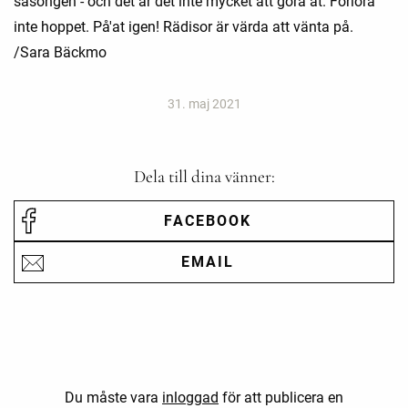
säsongen - och det är det inte mycket att göra åt. Förlora
inte hoppet. På'at igen! Rädisor är värda att vänta på.
/Sara Bäckmo
31. maj 2021
Dela till dina vänner:
FACEBOOK
EMAIL
Du måste vara
inloggad
för att publicera en