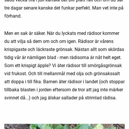
tre dagar senare kanske det funkar perfekt. Man vet inte på
förhand.
Men en sak är säker. När du lyckats med rädisor kommer
du att vilja så dem om och om igen. Rädisor är vårens
krispigaste och läckraste grönsak. Nästan allt som skördas
tidig vår är nämligen blad - men rädisorna är nåt helt eget.
Som ett krispigt äpple? Vi äter rädisor till smörgåsgrönsak
vid frukost. Och till mellanmål med olja och grönsakssalt
att doppa i till fika. Barnen äter rädisor i landet (och stoppar
tillbaka blasten i jorden eftersom de tror att jag inte märker
svinnet då...) och jag älskar sallader på strimlad rädisa.