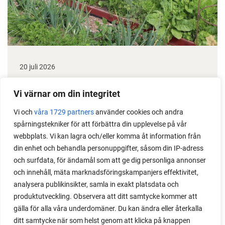
20 juli 2026
Taktik med 3 tips för att röja i odlingen
Vi värnar om din integritet
Hur kan man göra för att hitta ett bra och hållbart
Vi och
våra 1729 partners
använder cookies och andra
sätt att röja upp i sin odling? Läs min taktik, som gör
spårningstekniker för att förbättra din upplevelse på vår
det lätt att hitta motivation och sätta igång.
webbplats. Vi kan lagra och/eller komma åt information från
din enhet och behandla personuppgifter, såsom din IP-adress
och surfdata, för ändamål som att ge dig personliga annonser
och innehåll, mäta marknadsföringskampanjers effektivitet,
analysera publikinsikter, samla in exakt platsdata och
produktutveckling. Observera att ditt samtycke kommer att
gälla för alla våra underdomäner. Du kan ändra eller återkalla
ditt samtycke när som helst genom att klicka på knappen