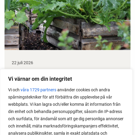
22 juli 2026
Odla stora växter på liten plats
Vi värnar om din integritet
Med det här smarta knepet kan du odla också stora
Vi och
våra 1729 partners
använder cookies och andra
växter i en pallkrage tillsammans med andra växter.
spårningstekniker för att förbättra din upplevelse på vår
Perfekt om du vill odla mycket i på liten yta.
webbplats. Vi kan lagra och/eller komma åt information från
din enhet och behandla personuppgifter, såsom din IP-adress
och surfdata, för ändamål som att ge dig personliga annonser
och innehåll, mäta marknadsföringskampanjers effektivitet,
analysera publikinsikter, samla in exakt platsdata och