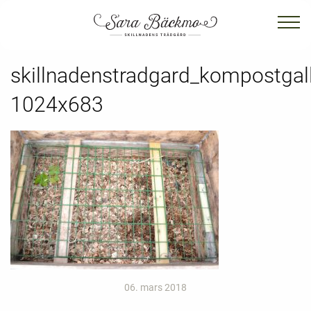
skillnadenstradgard_kompostgall
1024x683
06. mars 2018