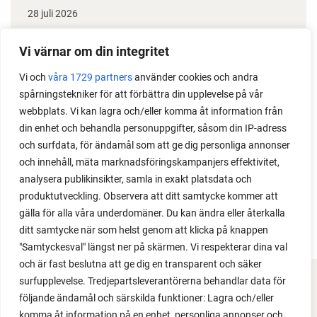
28 juli 2026
Odla lök från frö - Stor skörd
Vi värnar om din integritet
Det är lätt att lyckas med lök från frö. Följ min sådd
Vi och
våra 1729 partners
använder cookies och andra
under säsongen och få tips om hur du sår, skolar
spårningstekniker för att förbättra din upplevelse på vår
om, planterar och skördar egen lök.
webbplats. Vi kan lagra och/eller komma åt information från
din enhet och behandla personuppgifter, såsom din IP-adress
och surfdata, för ändamål som att ge dig personliga annonser
och innehåll, mäta marknadsföringskampanjers effektivitet,
analysera publikinsikter, samla in exakt platsdata och
produktutveckling. Observera att ditt samtycke kommer att
gälla för alla våra underdomäner. Du kan ändra eller återkalla
ditt samtycke när som helst genom att klicka på knappen
"Samtyckesval" längst ner på skärmen. Vi respekterar dina val
och är fast beslutna att ge dig en transparent och säker
surfupplevelse. Tredjepartsleverantörerna behandlar data för
FACEBOOK
följande ändamål och särskilda funktioner: Lagra och/eller
komma åt information på en enhet, personliga annonser och