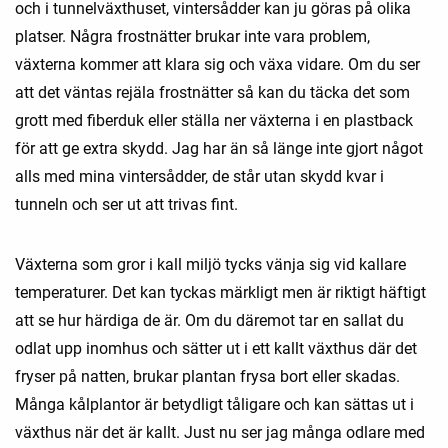
och i tunnelväxthuset, vintersådder kan ju göras på olika
platser. Några frostnätter brukar inte vara problem,
växterna kommer att klara sig och växa vidare. Om du ser
att det väntas rejäla frostnätter så kan du täcka det som
grott med fiberduk eller ställa ner växterna i en plastback
för att ge extra skydd. Jag har än så länge inte gjort något
alls med mina vintersådder, de står utan skydd kvar i
tunneln och ser ut att trivas fint.
Växterna som gror i kall miljö tycks vänja sig vid kallare
temperaturer. Det kan tyckas märkligt men är riktigt häftigt
att se hur härdiga de är. Om du däremot tar en sallat du
odlat upp inomhus och sätter ut i ett kallt växthus där det
fryser på natten, brukar plantan frysa bort eller skadas.
Många kålplantor är betydligt tåligare och kan sättas ut i
växthus när det är kallt. Just nu ser jag många odlare med