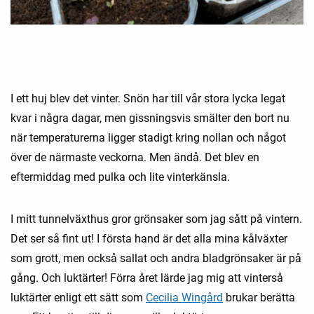
I ett huj blev det vinter. Snön har till vår stora lycka legat
kvar i några dagar, men gissningsvis smälter den bort nu
när temperaturerna ligger stadigt kring nollan och något
över de närmaste veckorna. Men ändå. Det blev en
eftermiddag med pulka och lite vinterkänsla.
I mitt tunnelväxthus gror grönsaker som jag sått på vintern.
Det ser så fint ut! I första hand är det alla mina kålväxter
som grott, men också sallat och andra bladgrönsaker är på
gång. Och luktärter! Förra året lärde jag mig att vinterså
luktärter enligt ett sätt som
Cecilia Wingård
brukar berätta