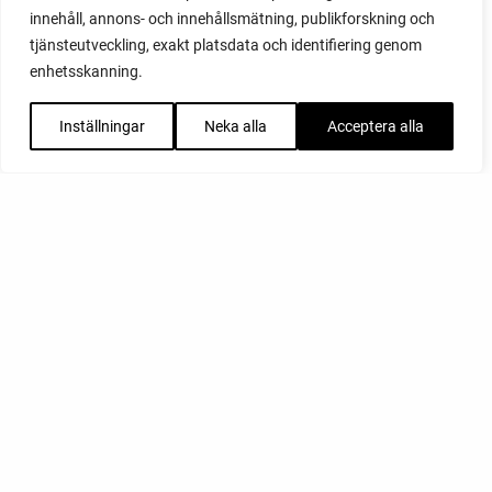
innehåll, annons- och innehållsmätning, publikforskning och
tjänsteutveckling, exakt platsdata och identifiering genom
enhetsskanning.
Inställningar
Neka alla
Acceptera alla
FACEBOOK
YOUTUBE
INSTAGRAM
PODCAST