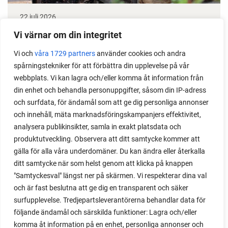
22 juli 2026
Odla stora växter på liten plats
Vi värnar om din integritet
Vi och
våra 1729 partners
använder cookies och andra
Med det här smarta knepet kan du odla också stora
spårningstekniker för att förbättra din upplevelse på vår
växter i en pallkrage tillsammans med andra växter.
webbplats. Vi kan lagra och/eller komma åt information från
Perfekt om du vill odla mycket i på liten yta.
din enhet och behandla personuppgifter, såsom din IP-adress
och surfdata, för ändamål som att ge dig personliga annonser
och innehåll, mäta marknadsföringskampanjers effektivitet,
analysera publikinsikter, samla in exakt platsdata och
produktutveckling. Observera att ditt samtycke kommer att
gälla för alla våra underdomäner. Du kan ändra eller återkalla
ditt samtycke när som helst genom att klicka på knappen
"Samtyckesval" längst ner på skärmen. Vi respekterar dina val
och är fast beslutna att ge dig en transparent och säker
surfupplevelse. Tredjepartsleverantörerna behandlar data för
följande ändamål och särskilda funktioner: Lagra och/eller
komma åt information på en enhet, personliga annonser och