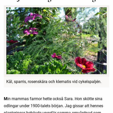
Kål, sparris, rosenskära och klematis vid cykelspaljén.
M
in mammas farmor hette också Sara. Hon skötte sina
odlingar under 1900-talets början. Jag gissar att hennes
planteringar behövde ungefär samma omvårdnad som