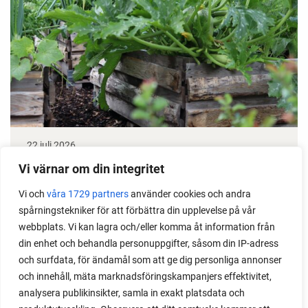
22 juli 2026
Odla stora växter på liten plats
Vi värnar om din integritet
Vi och
våra 1729 partners
använder cookies och andra
Med det här smarta knepet kan du odla också stora
spårningstekniker för att förbättra din upplevelse på vår
växter i en pallkrage tillsammans med andra växter.
webbplats. Vi kan lagra och/eller komma åt information från
Perfekt om du vill odla mycket i på liten yta.
din enhet och behandla personuppgifter, såsom din IP-adress
och surfdata, för ändamål som att ge dig personliga annonser
och innehåll, mäta marknadsföringskampanjers effektivitet,
analysera publikinsikter, samla in exakt platsdata och