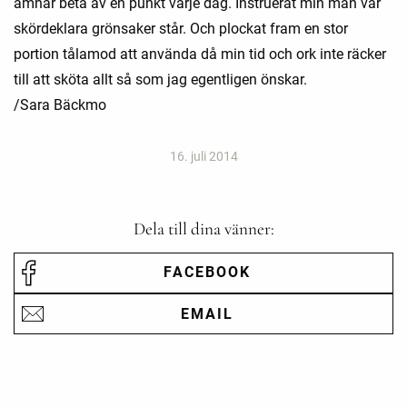
ämnar beta av en punkt varje dag. Instruerat min man var
skördeklara grönsaker står. Och plockat fram en stor
portion tålamod att använda då min tid och ork inte räcker
till att sköta allt så som jag egentligen önskar.
/Sara Bäckmo
16. juli 2014
Dela till dina vänner:
FACEBOOK
EMAIL