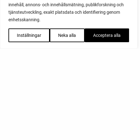
innehåll, annons- och innehållsmätning, publikforskning och
tjänsteutveckling, exakt platsdata och identifiering genom
enhetsskanning.
Inställningar
Neka alla
Acceptera alla
FACEBOOK
YOUTUBE
INSTAGRAM
PODCAST