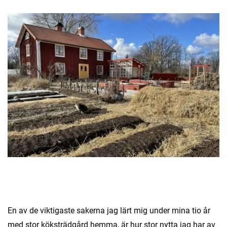
En av de viktigaste sakerna jag lärt mig under mina tio år
med stor köksträdgård hemma, är hur stor nytta jag har av