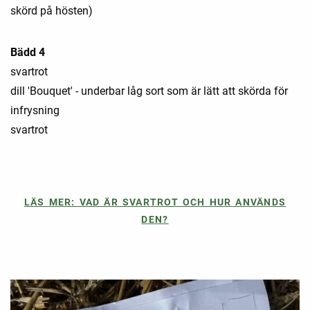
skörd på hösten)
Bädd 4
svartrot
dill 'Bouquet' - underbar låg sort som är lätt att skörda för
infrysning
svartrot
LÄS MER: VAD ÄR SVARTROT OCH HUR ANVÄNDS
DEN?