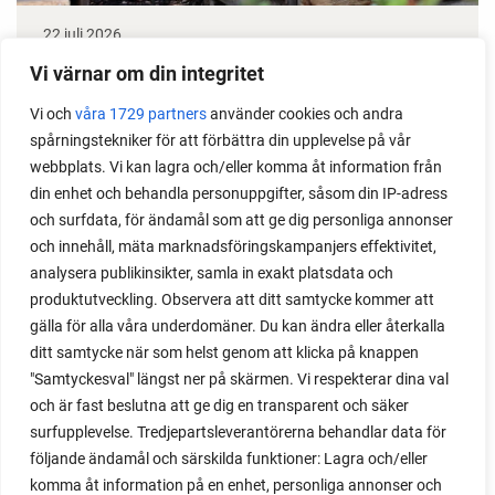
22 juli 2026
Odla stora växter på liten plats
Vi värnar om din integritet
Vi och
våra 1729 partners
använder cookies och andra
Med det här smarta knepet kan du odla också stora
spårningstekniker för att förbättra din upplevelse på vår
växter i en pallkrage tillsammans med andra växter.
webbplats. Vi kan lagra och/eller komma åt information från
Perfekt om du vill odla mycket i på liten yta.
din enhet och behandla personuppgifter, såsom din IP-adress
och surfdata, för ändamål som att ge dig personliga annonser
och innehåll, mäta marknadsföringskampanjers effektivitet,
analysera publikinsikter, samla in exakt platsdata och
produktutveckling. Observera att ditt samtycke kommer att
gälla för alla våra underdomäner. Du kan ändra eller återkalla
ditt samtycke när som helst genom att klicka på knappen
"Samtyckesval" längst ner på skärmen. Vi respekterar dina val
och är fast beslutna att ge dig en transparent och säker
surfupplevelse. Tredjepartsleverantörerna behandlar data för
följande ändamål och särskilda funktioner: Lagra och/eller
komma åt information på en enhet, personliga annonser och