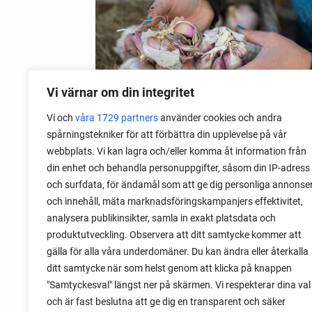
Vi värnar om din integritet
Vi och
våra 1729 partners
använder cookies och andra
spårningstekniker för att förbättra din upplevelse på vår
webbplats. Vi kan lagra och/eller komma åt information från
06 augusti 2026
din enhet och behandla personuppgifter, såsom din IP-adress
Sätta vitlök på våren i Sverige
och surfdata, för ändamål som att ge dig personliga annonse
och innehåll, mäta marknadsföringskampanjers effektivitet,
Om du har tur med vädret kan det gå fint
analysera publikinsikter, samla in exakt platsdata och
att sätta vitlök också på våren. Men
produktutveckling. Observera att ditt samtycke kommer att
tillförlitligast är att sätta vitlök på hösten
gälla för alla våra underdomäner. Du kan ändra eller återkalla
och vintern.
ditt samtycke när som helst genom att klicka på knappen
"Samtyckesval" längst ner på skärmen. Vi respekterar dina val
och är fast beslutna att ge dig en transparent och säker