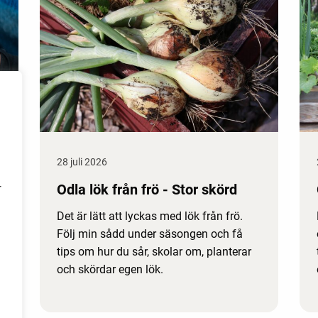
28 juli 2026
Odla lök från frö - Stor skörd
r
Det är lätt att lyckas med lök från frö.
Följ min sådd under säsongen och få
tips om hur du sår, skolar om, planterar
och skördar egen lök.