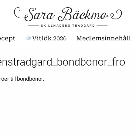
ecept
Vitlök 2026
Medlemsinnehåll
denstradgard_bondbonor_fro
röer till bondbönor.