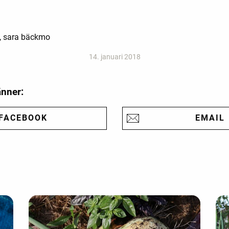
d, sara bäckmo
14. januari 2018
änner:
FACEBOOK
EMAIL