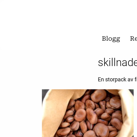
Blogg
R
skillna
En storpack av f