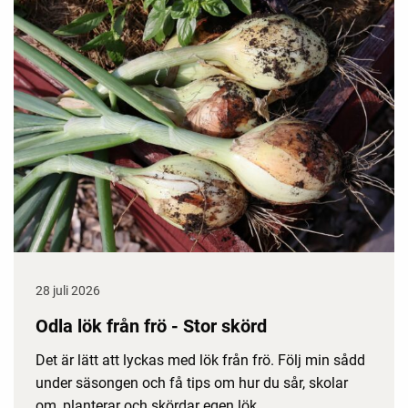
28 juli 2026
Odla lök från frö - Stor skörd
Det är lätt att lyckas med lök från frö. Följ min sådd
under säsongen och få tips om hur du sår, skolar
om, planterar och skördar egen lök.