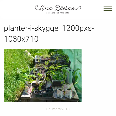
planter-i-skygge_1200pxs-
1030x710
06. mars 2018