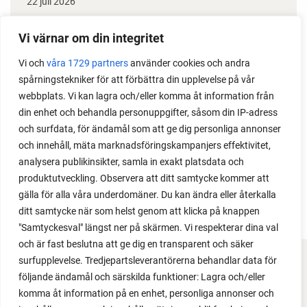
22 juli 2026
Odla stora växter på liten plats
Vi värnar om din integritet
Med det här smarta knepet kan du odla också stora
Vi och
våra 1729 partners
använder cookies och andra
växter i en pallkrage tillsammans med andra växter.
spårningstekniker för att förbättra din upplevelse på vår
Perfekt om du vill odla mycket i på liten yta.
webbplats. Vi kan lagra och/eller komma åt information från
din enhet och behandla personuppgifter, såsom din IP-adress
och surfdata, för ändamål som att ge dig personliga annonser
och innehåll, mäta marknadsföringskampanjers effektivitet,
analysera publikinsikter, samla in exakt platsdata och
produktutveckling. Observera att ditt samtycke kommer att
gälla för alla våra underdomäner. Du kan ändra eller återkalla
ditt samtycke när som helst genom att klicka på knappen
"Samtyckesval" längst ner på skärmen. Vi respekterar dina val
och är fast beslutna att ge dig en transparent och säker
surfupplevelse. Tredjepartsleverantörerna behandlar data för
FACEBOOK
följande ändamål och särskilda funktioner: Lagra och/eller
komma åt information på en enhet, personliga annonser och
YOUTUBE