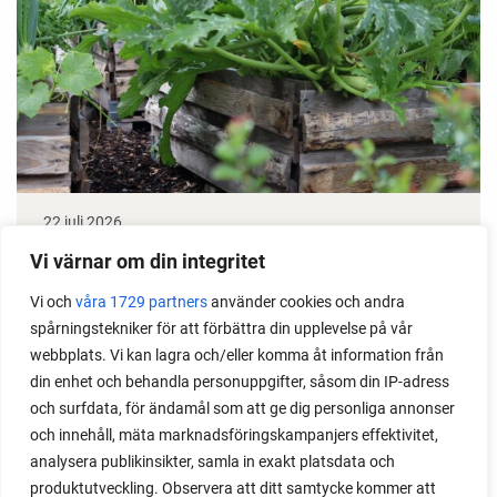
22 juli 2026
Odla stora växter på liten plats
Vi värnar om din integritet
Vi och
våra 1729 partners
använder cookies och andra
Med det här smarta knepet kan du odla också stora
spårningstekniker för att förbättra din upplevelse på vår
växter i en pallkrage tillsammans med andra växter.
webbplats. Vi kan lagra och/eller komma åt information från
Perfekt om du vill odla mycket i på liten yta.
din enhet och behandla personuppgifter, såsom din IP-adress
och surfdata, för ändamål som att ge dig personliga annonser
och innehåll, mäta marknadsföringskampanjers effektivitet,
analysera publikinsikter, samla in exakt platsdata och
produktutveckling. Observera att ditt samtycke kommer att