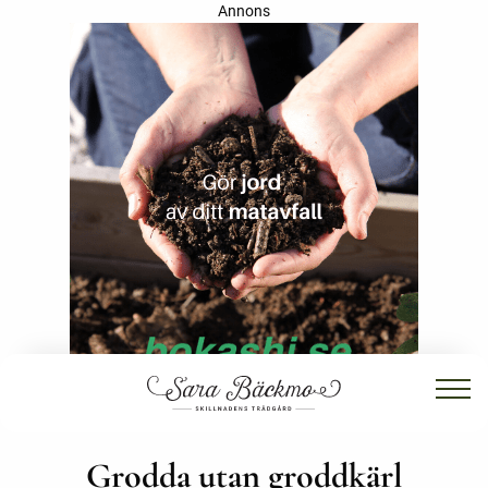
Annons
Grodda utan groddkärl