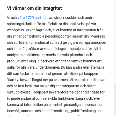
Odla stora växter på liten plats
Vi värnar om din integritet
Med det här smarta knepet kan du odla också stora
Vi och
våra 1729 partners
använder cookies och andra
växter i en pallkrage tillsammans med andra växter.
spårningstekniker för att förbättra din upplevelse på vår
Perfekt om du vill odla mycket i på liten yta.
webbplats. Vi kan lagra och/eller komma åt information från
din enhet och behandla personuppgifter, såsom din IP-adress
och surfdata, för ändamål som att ge dig personliga annonser
och innehåll, mäta marknadsföringskampanjers effektivitet,
analysera publikinsikter, samla in exakt platsdata och
produktutveckling. Observera att ditt samtycke kommer att
gälla för alla våra underdomäner. Du kan ändra eller återkalla
ditt samtycke när som helst genom att klicka på knappen
"Samtyckesval" längst ner på skärmen. Vi respekterar dina val
och är fast beslutna att ge dig en transparent och säker
surfupplevelse. Tredjepartsleverantörerna behandlar data för
FACEBOOK
följande ändamål och särskilda funktioner: Lagra och/eller
komma åt information på en enhet, personliga annonser och
YOUTUBE
innehåll, annons- och innehållsmätning, publikforskning och