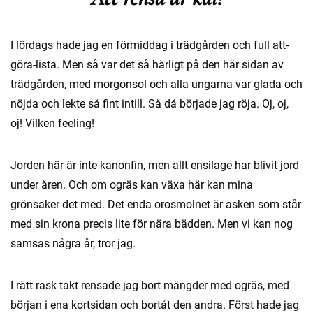
I lördags hade jag en förmiddag i trädgården och full att-
göra-lista. Men så var det så härligt på den här sidan av
trädgården, med morgonsol och alla ungarna var glada och
nöjda och lekte så fint intill. Så då började jag röja. Oj, oj,
oj! Vilken feeling!
Jorden här är inte kanonfin, men allt ensilage har blivit jord
under åren. Och om ogräs kan växa här kan mina
grönsaker det med. Det enda orosmolnet är asken som står
med sin krona precis lite för nära bädden. Men vi kan nog
samsas några år, tror jag.
I rätt rask takt rensade jag bort mängder med ogräs, med
början i ena kortsidan och bortåt den andra. Först hade jag