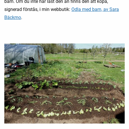
barn. Om du inte har läst den än finns den att köpa,
signerad förstås, i min webbutik:
Odla med barn, av Sara
Bäckmo
.