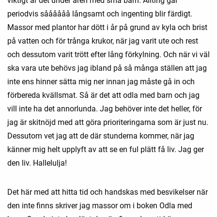
viktigt är det under åren med små barn. Allting går
periodvis såååååå långsamt och ingenting blir färdigt.
Massor med plantor har dött i år på grund av kyla och brist
på vatten och för trånga krukor, när jag varit ute och rest
och dessutom varit trött efter lång förkylning. Och när vi väl
ska vara ute behövs jag ibland på så många ställen att jag
inte ens hinner sätta mig ner innan jag måste gå in och
förbereda kvällsmat. Så är det att odla med barn och jag
vill inte ha det annorlunda. Jag behöver inte det heller, för
jag är skitnöjd med att göra prioriteringarna som är just nu.
Dessutom vet jag att de där stunderna kommer, när jag
känner mig helt upplyft av att se en ful plätt få liv. Jag ger
den liv. Hallelulja!
Det här med att hitta tid och handskas med besvikelser när
den inte finns skriver jag massor om i boken Odla med