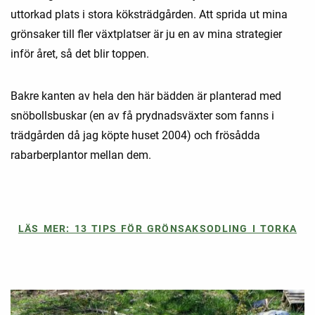
uttorkad plats i stora köksträdgården. Att sprida ut mina
grönsaker till fler växtplatser är ju en av mina strategier
inför året, så det blir toppen.
Bakre kanten av hela den här bädden är planterad med
snöbollsbuskar (en av få prydnadsväxter som fanns i
trädgården då jag köpte huset 2004) och frösådda
rabarberplantor mellan dem.
LÄS MER: 13 TIPS FÖR GRÖNSAKSODLING I TORKA