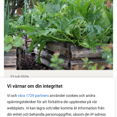
22 juli 2026
Odla stora växter på liten plats
Vi värnar om din integritet
Med det här smarta knepet kan du odla också stora
Vi och
våra 1729 partners
använder cookies och andra
spårningstekniker för att förbättra din upplevelse på vår
växter i en pallkrage tillsammans med andra växter.
webbplats. Vi kan lagra och/eller komma åt information från
Perfekt om du vill odla mycket i på liten yta.
din enhet och behandla personuppgifter, såsom din IP-adress