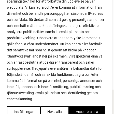
spårningstekniker för att förbättra din upplevelse på vår
växter i en pallkrage tillsammans med andra växter.
webbplats. Vi kan lagra och/eller komma åt information från
Perfekt om du vill odla mycket i på liten yta.
din enhet och behandla personuppgifter, såsom din IP-adress
och surfdata, för ändamål som att ge dig personliga annonser
och innehåll, mäta marknadsföringskampanjers effektivitet,
analysera publikinsikter, samla in exakt platsdata och
produktutveckling. Observera att ditt samtycke kommer att
gälla för alla våra underdomäner. Du kan ändra eller återkalla
ditt samtycke när som helst genom att klicka på knappen
"Samtyckesval" längst ner på skärmen. Vi respekterar dina val
och är fast beslutna att ge dig en transparent och säker
surfupplevelse. Tredjepartsleverantörerna behandlar data för
följande ändamål och särskilda funktioner: Lagra och/eller
komma åt information på en enhet, personliga annonser och
innehåll, annons- och innehållsmätning, publikforskning och
tjänsteutveckling, exakt platsdata och identifiering genom
enhetsskanning.
FACEBOOK
Inställningar
Neka alla
Acceptera alla