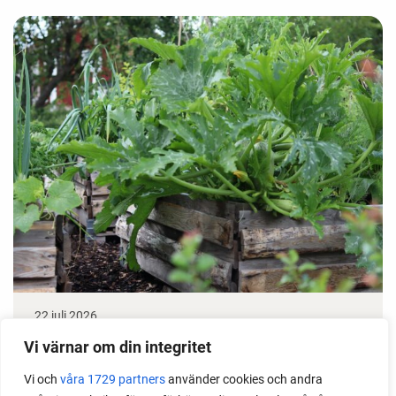
22 juli 2026
Odla stora växter på liten plats
Vi värnar om din integritet
Vi och
våra 1729 partners
använder cookies och andra
Med det här smarta knepet kan du odla också stora