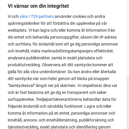
under säsongen och få tips om hur du sår, skolar
Vi värnar om din integritet
om, planterar och skördar egen lök.
Vi och
våra 1729 partners
använder cookies och andra
spårningstekniker för att förbättra din upplevelse på vår
webbplats. Vi kan lagra och/eller komma åt information från
din enhet och behandla personuppgifter, såsom din IP-adress
och surfdata, för ändamål som att ge dig personliga annonser
och innehåll, mäta marknadsföringskampanjers effektivitet,
analysera publikinsikter, samla in exakt platsdata och
produktutveckling. Observera att ditt samtycke kommer att
gälla för alla våra underdomäner. Du kan ändra eller återkalla
ditt samtycke när som helst genom att klicka på knappen
"Samtyckesval" längst ner på skärmen. Vi respekterar dina val
FACEBOOK
och är fast beslutna att ge dig en transparent och säker
surfupplevelse. Tredjepartsleverantörerna behandlar data för
YOUTUBE
följande ändamål och särskilda funktioner: Lagra och/eller
komma åt information på en enhet, personliga annonser och
INSTAGRAM
innehåll, annons- och innehållsmätning, publikforskning och
tjänsteutveckling, exakt platsdata och identifiering genom