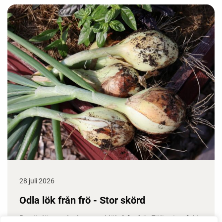
28 juli 2026
Odla lök från frö - Stor skörd
Det är lätt att lyckas med lök från frö. Följ min sådd