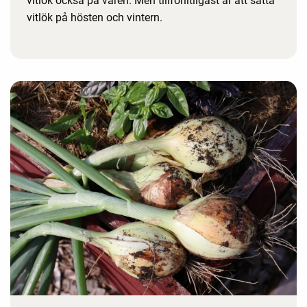
vitlök också på våren. Men tillförlitligast är att sätta
vitlök på hösten och vintern.