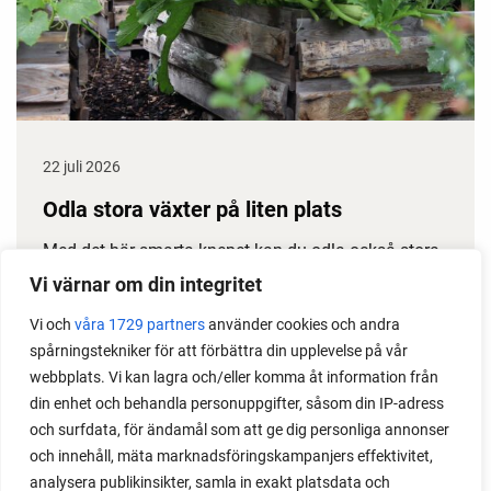
22 juli 2026
Odla stora växter på liten plats
Med det här smarta knepet kan du odla också stora
växter i en pallkrage tillsammans med andra växter.
Vi värnar om din integritet
Perfekt om du vill odla mycket i på liten yta.
Vi och
våra 1729 partners
använder cookies och andra
spårningstekniker för att förbättra din upplevelse på vår
webbplats. Vi kan lagra och/eller komma åt information från
din enhet och behandla personuppgifter, såsom din IP-adress
och surfdata, för ändamål som att ge dig personliga annonser
och innehåll, mäta marknadsföringskampanjers effektivitet,
analysera publikinsikter, samla in exakt platsdata och