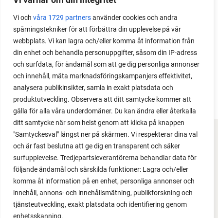
Perfekt om du vill odla mycket i på liten yta.
Vi och
våra 1729 partners
använder cookies och andra
spårningstekniker för att förbättra din upplevelse på vår
webbplats. Vi kan lagra och/eller komma åt information från
din enhet och behandla personuppgifter, såsom din IP-adress
och surfdata, för ändamål som att ge dig personliga annonser
och innehåll, mäta marknadsföringskampanjers effektivitet,
analysera publikinsikter, samla in exakt platsdata och
produktutveckling. Observera att ditt samtycke kommer att
gälla för alla våra underdomäner. Du kan ändra eller återkalla
ditt samtycke när som helst genom att klicka på knappen
"Samtyckesval" längst ner på skärmen. Vi respekterar dina val
FACEBOOK
och är fast beslutna att ge dig en transparent och säker
surfupplevelse. Tredjepartsleverantörerna behandlar data för
YOUTUBE
följande ändamål och särskilda funktioner: Lagra och/eller
komma åt information på en enhet, personliga annonser och
INSTAGRAM
innehåll, annons- och innehållsmätning, publikforskning och
tjänsteutveckling, exakt platsdata och identifiering genom
PODCAST
enhetsskanning.