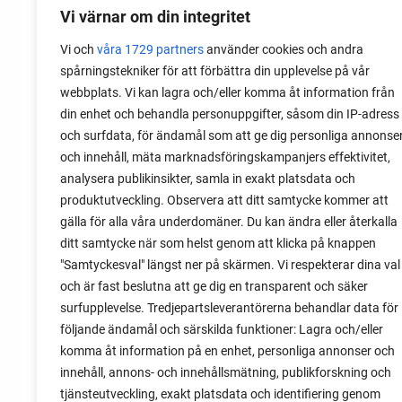
Vi värnar om din integritet
Vi och
våra 1729 partners
använder cookies och andra
spårningstekniker för att förbättra din upplevelse på vår
webbplats. Vi kan lagra och/eller komma åt information från
06 augusti 2026
din enhet och behandla personuppgifter, såsom din IP-adress
Sätta vitlök på våren i Sverige
och surfdata, för ändamål som att ge dig personliga annonse
och innehåll, mäta marknadsföringskampanjers effektivitet,
Om du har tur med vädret kan det gå fint
analysera publikinsikter, samla in exakt platsdata och
att sätta vitlök också på våren. Men
produktutveckling. Observera att ditt samtycke kommer att
tillförlitligast är att sätta vitlök på hösten
gälla för alla våra underdomäner. Du kan ändra eller återkalla
och vintern.
ditt samtycke när som helst genom att klicka på knappen
"Samtyckesval" längst ner på skärmen. Vi respekterar dina val
och är fast beslutna att ge dig en transparent och säker
surfupplevelse. Tredjepartsleverantörerna behandlar data för
följande ändamål och särskilda funktioner: Lagra och/eller
komma åt information på en enhet, personliga annonser och
innehåll, annons- och innehållsmätning, publikforskning och
tjänsteutveckling, exakt platsdata och identifiering genom