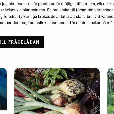
r jag plantera om när plantorna är möjliga att hantera, eller lite 
tt knäckas vid planteringen. En bra kruka till första omplantering
 föredrar fyrkantiga krukor, de är lätta att ställa bredvid varandr
ommarblomma, fantastisk bland annat för att den lockar så mång