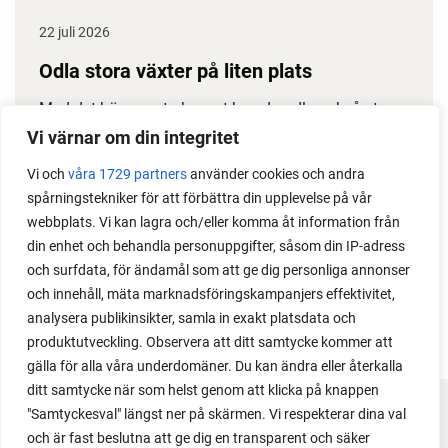
22 juli 2026
Odla stora växter på liten plats
Med det här smarta knepet kan du odla också stora
växter i en pallkrage tillsammans med andra växter.
Vi värnar om din integritet
Perfekt om du vill odla mycket i på liten yta.
Vi och
våra 1729 partners
använder cookies och andra
spårningstekniker för att förbättra din upplevelse på vår
webbplats. Vi kan lagra och/eller komma åt information från
din enhet och behandla personuppgifter, såsom din IP-adress
och surfdata, för ändamål som att ge dig personliga annonser
och innehåll, mäta marknadsföringskampanjers effektivitet,
analysera publikinsikter, samla in exakt platsdata och
produktutveckling. Observera att ditt samtycke kommer att
gälla för alla våra underdomäner. Du kan ändra eller återkalla
ditt samtycke när som helst genom att klicka på knappen
"Samtyckesval" längst ner på skärmen. Vi respekterar dina val
FACEBOOK
och är fast beslutna att ge dig en transparent och säker