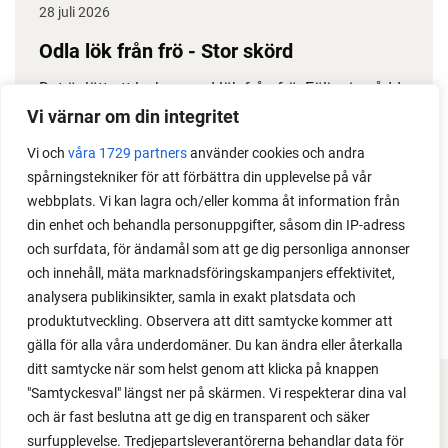
28 juli 2026
Odla lök från frö - Stor skörd
Det är lätt att lyckas med lök från frö. Följ min sådd
under säsongen och få tips om hur du sår, skolar
Vi värnar om din integritet
om, planterar och skördar egen lök.
Vi och
våra 1729 partners
använder cookies och andra
spårningstekniker för att förbättra din upplevelse på vår
webbplats. Vi kan lagra och/eller komma åt information från
din enhet och behandla personuppgifter, såsom din IP-adress
och surfdata, för ändamål som att ge dig personliga annonser
och innehåll, mäta marknadsföringskampanjers effektivitet,
analysera publikinsikter, samla in exakt platsdata och
produktutveckling. Observera att ditt samtycke kommer att
gälla för alla våra underdomäner. Du kan ändra eller återkalla
ditt samtycke när som helst genom att klicka på knappen
"Samtyckesval" längst ner på skärmen. Vi respekterar dina val
FACEBOOK
och är fast beslutna att ge dig en transparent och säker
surfupplevelse. Tredjepartsleverantörerna behandlar data för