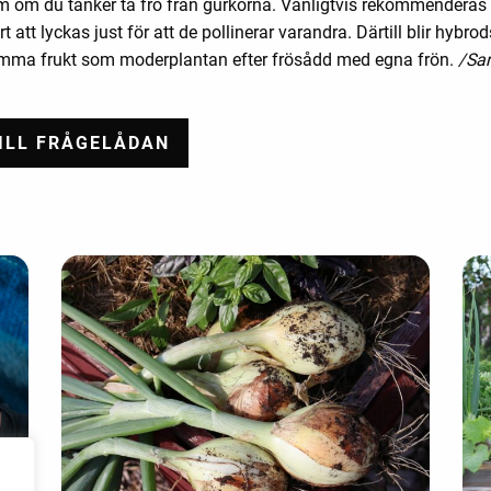
m om du tänker ta frö från gurkorna. Vanligtvis rekommenderas in
rt att lyckas just för att de pollinerar varandra. Därtill blir hybrod
amma frukt som moderplantan efter frösådd med egna frön.
/Sa