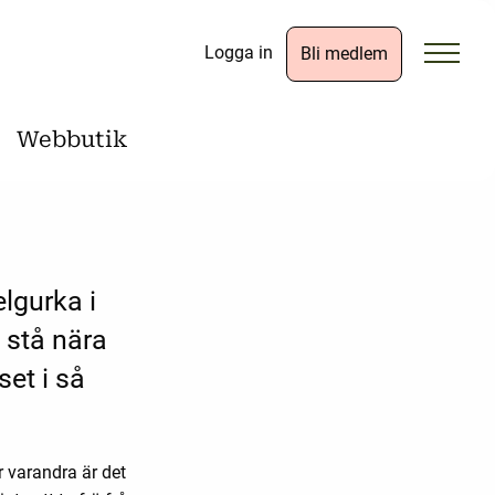
Logga in
Bli medlem
Webbutik
lgurka i
 stå nära
set i så
r varandra är det