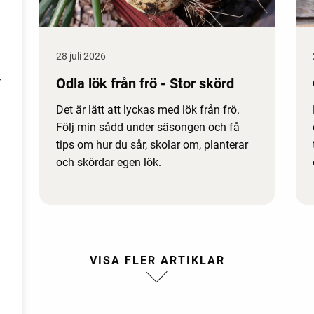
28 juli 2026
Odla lök från frö - Stor skörd
r
Det är lätt att lyckas med lök från frö.
Följ min sådd under säsongen och få
tips om hur du sår, skolar om, planterar
och skördar egen lök.