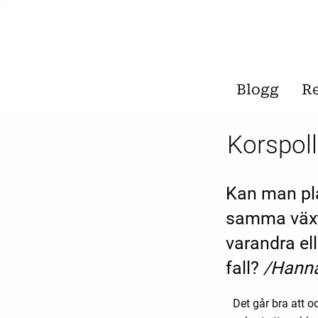
Blogg
R
Korspoll
Kan man pla
samma växt
varandra ell
fall?
/Hann
Det går bra att o