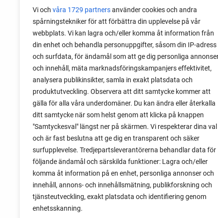
Vi och
våra 1729 partners
använder cookies och andra
spårningstekniker för att förbättra din upplevelse på vår
webbplats. Vi kan lagra och/eller komma åt information från
06 augusti 2026
din enhet och behandla personuppgifter, såsom din IP-adress
Sätta vitlök på våren i Sverige
och surfdata, för ändamål som att ge dig personliga annonse
och innehåll, mäta marknadsföringskampanjers effektivitet,
Om du har tur med vädret kan det gå fint
analysera publikinsikter, samla in exakt platsdata och
att sätta vitlök också på våren. Men
produktutveckling. Observera att ditt samtycke kommer att
tillförlitligast är att sätta vitlök på hösten
gälla för alla våra underdomäner. Du kan ändra eller återkalla
och vintern.
ditt samtycke när som helst genom att klicka på knappen
"Samtyckesval" längst ner på skärmen. Vi respekterar dina val
och är fast beslutna att ge dig en transparent och säker
surfupplevelse. Tredjepartsleverantörerna behandlar data för
följande ändamål och särskilda funktioner: Lagra och/eller
komma åt information på en enhet, personliga annonser och
innehåll, annons- och innehållsmätning, publikforskning och
tjänsteutveckling, exakt platsdata och identifiering genom
enhetsskanning.