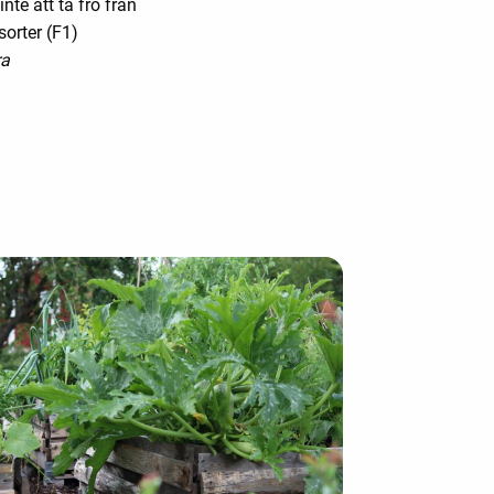
te att ta frö från
sorter (F1)
ra