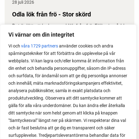
28 juli 2026
Odla lök från frö - Stor skörd
Det är lätt att lyckas med lök från frö. Följ min sådd
under säsongen och få tips om hur du sår, skolar
Vi värnar om din integritet
om, planterar och skördar egen lök.
Vi och
våra 1729 partners
använder cookies och andra
spårningstekniker för att förbättra din upplevelse på vår
webbplats. Vi kan lagra och/eller komma åt information från
din enhet och behandla personuppgifter, såsom din IP-adress
och surfdata, för ändamål som att ge dig personliga annonser
och innehåll, mäta marknadsföringskampanjers effektivitet,
analysera publikinsikter, samla in exakt platsdata och
produktutveckling. Observera att ditt samtycke kommer att
gälla för alla våra underdomäner. Du kan ändra eller återkalla
ditt samtycke när som helst genom att klicka på knappen
"Samtyckesval" längst ner på skärmen. Vi respekterar dina val
FACEBOOK
och är fast beslutna att ge dig en transparent och säker
surfupplevelse. Tredjepartsleverantörerna behandlar data för