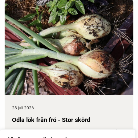
28 juli 2026
Odla lök från frö - Stor skörd
Det är lätt att lyckas med lök från frö. Följ min sådd