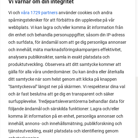
under säsongen och få tips om hur du sår, skolar
Vi värnar om din integritet
om, planterar och skördar egen lök.
Vi och
våra 1729 partners
använder cookies och andra
spårningstekniker för att förbättra din upplevelse på vår
webbplats. Vi kan lagra och/eller komma åt information från
din enhet och behandla personuppgifter, såsom din IP-adress
och surfdata, för ändamål som att ge dig personliga annonser
och innehåll, mäta marknadsföringskampanjers effektivitet,
analysera publikinsikter, samla in exakt platsdata och
produktutveckling. Observera att ditt samtycke kommer att
gälla för alla våra underdomäner. Du kan ändra eller återkalla
ditt samtycke när som helst genom att klicka på knappen
"Samtyckesval" längst ner på skärmen. Vi respekterar dina val
FACEBOOK
och är fast beslutna att ge dig en transparent och säker
surfupplevelse. Tredjepartsleverantörerna behandlar data för
YOUTUBE
följande ändamål och särskilda funktioner: Lagra och/eller
komma åt information på en enhet, personliga annonser och
INSTAGRAM
innehåll, annons- och innehållsmätning, publikforskning och
tjänsteutveckling, exakt platsdata och identifiering genom
PODCAST