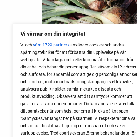
Vi värnar om din integritet
Vi och
våra 1729 partners
använder cookies och andra
spårningstekniker för att förbättra din upplevelse på vår
28 juli 2026
webbplats. Vi kan lagra och/eller komma åt information från
Odla lök från frö - Stor skörd
din enhet och behandla personuppgifter, såsom din IP-adress
och surfdata, för ändamål som att ge dig personliga annonse
Det är lätt att lyckas med lök från frö.
och innehåll, mäta marknadsföringskampanjers effektivitet,
Följ min sådd under säsongen och få
analysera publikinsikter, samla in exakt platsdata och
tips om hur du sår, skolar om, planterar
produktutveckling. Observera att ditt samtycke kommer att
och skördar egen lök.
gälla för alla våra underdomäner. Du kan ändra eller återkalla
ditt samtycke när som helst genom att klicka på knappen
"Samtyckesval" längst ner på skärmen. Vi respekterar dina val
och är fast beslutna att ge dig en transparent och säker
surfupplevelse. Tredjepartsleverantörerna behandlar data för