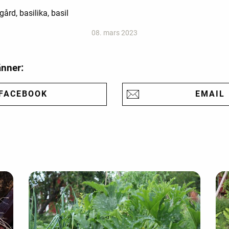
rd, basilika, basil
08. mars 2023
änner:
FACEBOOK
EMAIL