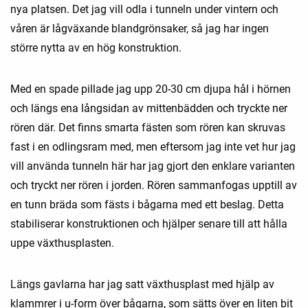
nya platsen. Det jag vill odla i tunneln under vintern och
våren är lågväxande blandgrönsaker, så jag har ingen
större nytta av en hög konstruktion.
Med en spade pillade jag upp 20-30 cm djupa hål i hörnen
och längs ena långsidan av mittenbädden och tryckte ner
rören där. Det finns smarta fästen som rören kan skruvas
fast i en odlingsram med, men eftersom jag inte vet hur jag
vill använda tunneln här har jag gjort den enklare varianten
och tryckt ner rören i jorden. Rören sammanfogas upptill av
en tunn bräda som fästs i bågarna med ett beslag. Detta
stabiliserar konstruktionen och hjälper senare till att hålla
uppe växthusplasten.
Längs gavlarna har jag satt växthusplast med hjälp av
klammrer i u-form över bågarna, som sätts över en liten bit