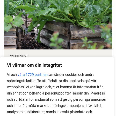
22 juli 2026
Odla stora växter på liten plats
Vi värnar om din integritet
Vi och
våra 1729 partners
använder cookies och andra
Med det här smarta knepet kan du odla också stora
spårningstekniker för att förbättra din upplevelse på vår
växter i en pallkrage tillsammans med andra växter.
webbplats. Vi kan lagra och/eller komma åt information från
Perfekt om du vill odla mycket i på liten yta.
din enhet och behandla personuppgifter, såsom din IP-adress
och surfdata, för ändamål som att ge dig personliga annonser
och innehåll, mäta marknadsföringskampanjers effektivitet,
analysera publikinsikter, samla in exakt platsdata och