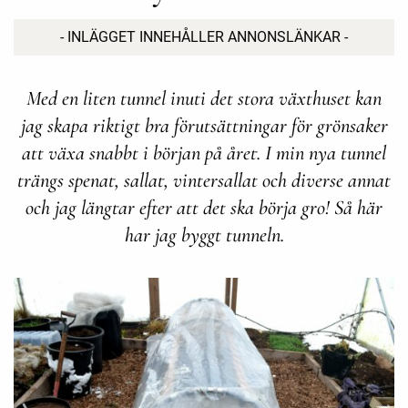
- INLÄGGET INNEHÅLLER ANNONSLÄNKAR -
Med en liten tunnel inuti det stora växthuset kan
jag skapa riktigt bra förutsättningar för grönsaker
att växa snabbt i början på året. I min nya tunnel
trängs spenat, sallat, vintersallat och diverse annat
och jag längtar efter att det ska börja gro! Så här
har jag byggt tunneln.