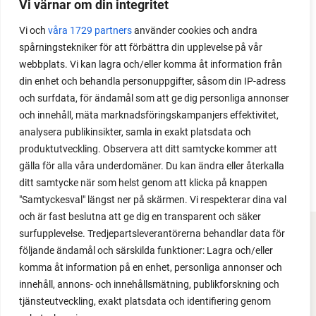
Vi värnar om din integritet
Med det här smarta knepet kan du odla också stora
Vi och
våra 1729 partners
använder cookies och andra
växter i en pallkrage tillsammans med andra växter.
spårningstekniker för att förbättra din upplevelse på vår
Perfekt om du vill odla mycket i på liten yta.
webbplats. Vi kan lagra och/eller komma åt information från
din enhet och behandla personuppgifter, såsom din IP-adress
och surfdata, för ändamål som att ge dig personliga annonser
och innehåll, mäta marknadsföringskampanjers effektivitet,
analysera publikinsikter, samla in exakt platsdata och
produktutveckling. Observera att ditt samtycke kommer att
gälla för alla våra underdomäner. Du kan ändra eller återkalla
ditt samtycke när som helst genom att klicka på knappen
"Samtyckesval" längst ner på skärmen. Vi respekterar dina val
och är fast beslutna att ge dig en transparent och säker
surfupplevelse. Tredjepartsleverantörerna behandlar data för
FACEBOOK
följande ändamål och särskilda funktioner: Lagra och/eller
komma åt information på en enhet, personliga annonser och
YOUTUBE
innehåll, annons- och innehållsmätning, publikforskning och
tjänsteutveckling, exakt platsdata och identifiering genom
INSTAGRAM