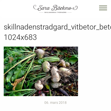
skillnadenstradgard_vitbetor_bet
1024x683
06. mars 2018