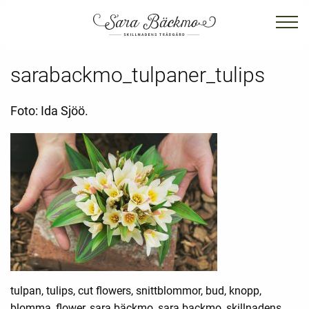
sarabackmo_tulpaner_tulips
Foto: Ida Sjöö.
tulpan, tulips, cut flowers, snittblommor, bud, knopp,
blomma, flower, sara bäckmo, sara backmo, skillnadens