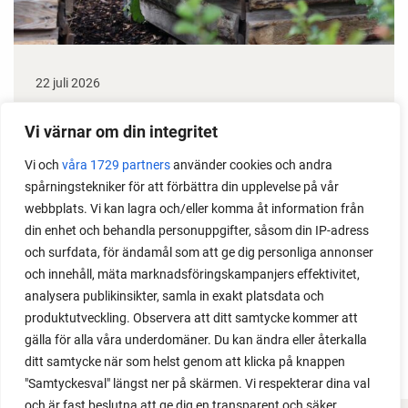
22 juli 2026
Odla stora växter på liten plats
Vi värnar om din integritet
Med det här smarta knepet kan du odla också stora
Vi och
våra 1729 partners
använder cookies och andra
växter i en pallkrage tillsammans med andra växter.
spårningstekniker för att förbättra din upplevelse på vår
Perfekt om du vill odla mycket i på liten yta.
webbplats. Vi kan lagra och/eller komma åt information från
din enhet och behandla personuppgifter, såsom din IP-adress
och surfdata, för ändamål som att ge dig personliga annonser
och innehåll, mäta marknadsföringskampanjers effektivitet,
analysera publikinsikter, samla in exakt platsdata och
produktutveckling. Observera att ditt samtycke kommer att
gälla för alla våra underdomäner. Du kan ändra eller återkalla
ditt samtycke när som helst genom att klicka på knappen
"Samtyckesval" längst ner på skärmen. Vi respekterar dina val
och är fast beslutna att ge dig en transparent och säker